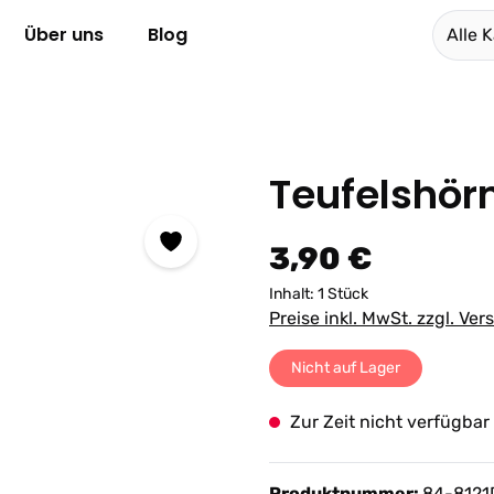
Über uns
Blog
Alle 
Teufelshörn
Regulärer Preis:
3,90 €
Inhalt:
1 Stück
Preise inkl. MwSt. zzgl. Ve
Nicht auf Lager
Zur Zeit nicht verfügbar
Produktnummer:
84-8121