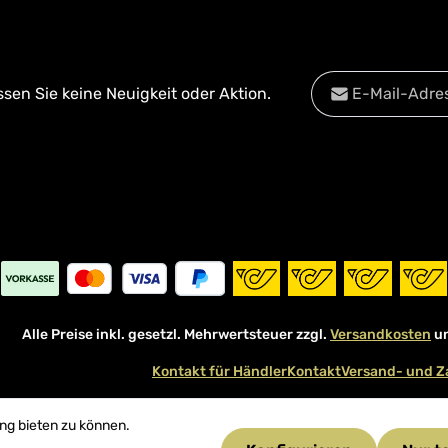
E-Mail-Adresse*
en Sie keine Neuigkeit oder Aktion.
Datenschutz
Diese Se
Die mit einem Stern
Datenschu
Ich habe die
Date
Pflichtfelder.
Kenntnis genomm
mit ihnen einverst
Alle Preise inkl. gesetzl. Mehrwertsteuer zzgl.
Versandkosten
un
Kontakt für Händler
Kontakt
Versand- und Z
ng bieten zu können.