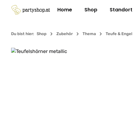
m Hauptinhalt springen
Zur Suche springen
Zur Hauptnavigation springen
Home
Shop
Standort
Du bist hier:
Shop
Zubehör
Thema
Teufe & Engel
Bildergalerie überspringen