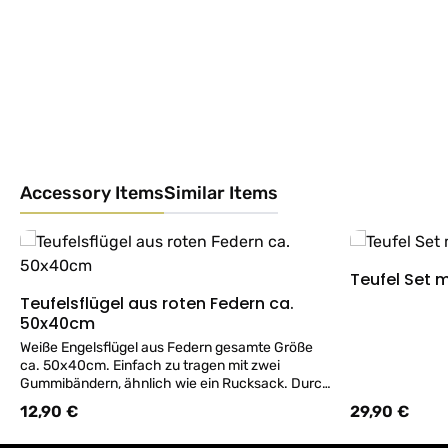
Accessory Items
Similar Items
Produktgalerie überspringen
Teufel Set m
Teufelsflügel aus roten Federn ca.
Details
50x40cm
Weiße Engelsflügel aus Federn gesamte Größe
ca. 50x40cm. Einfach zu tragen mit zwei
Gummibändern, ähnlich wie ein Rucksack. Durch
eine Verstärkung mit Draht, lassen sich beide
12,90 €
29,90 €
Regulärer Preis:
Regulärer Preis
Flügelhälften auseinanderbiegen.