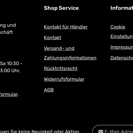
Shop Service
Informa
ung und
Kontakt für Händler
Cookie
schäft
Einstellu
Kontakt
Impressu
Versand- und
Zahlungsinformationen
Datensch
 Sa 10:30 -
Rücktrittsrecht
13:00 Uhr,
Widerrufsformular
AGB
formular
.
E-Mail-Adresse*
en Sie keine Neuigkeit oder Aktion.