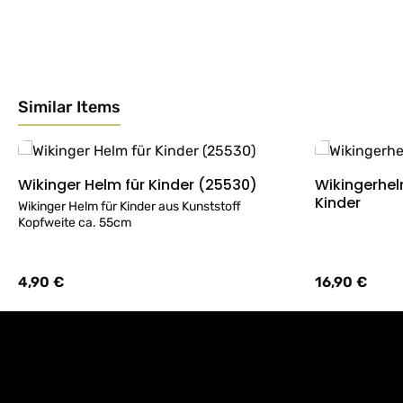
Similar Items
Produktgalerie überspringen
Wikinger Helm für Kinder (25530)
Wikingerhel
Details
Kinder
Wikinger Helm für Kinder aus Kunststoff
Kopfweite ca. 55cm
4,90 €
16,90 €
Regulärer Preis:
Regulärer Preis