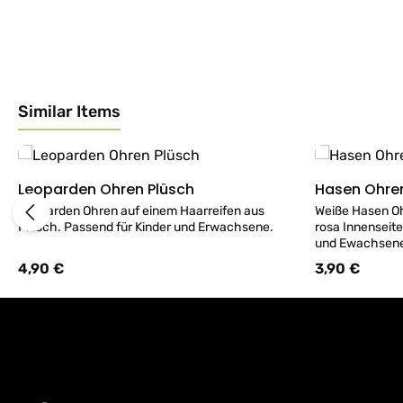
Similar Items
Produktgalerie überspringen
Leoparden Ohren Plüsch
Details
Leoparden Ohren auf einem Haarreifen aus
Weiße Hasen Oh
Plüsch. Passend für Kinder und Erwachsene.
rosa Innenseite
4,90 €
3,90 €
Regulärer Preis:
Regulärer Preis