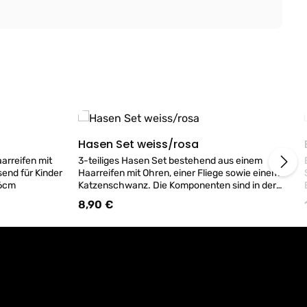
Hasen Set weiss/rosa
Details
arreifen mit
3-teiliges Hasen Set bestehend aus einem
end für Kinder
Haarreifen mit Ohren, einer Fliege sowie einem
. 16cm
Katzenschwanz. Die Komponenten sind in der
Farbe Weiß und Rosa gehalten. Die Ohren sind mit
8,90 €
Regulärer Preis:
einem Plastikstab versehen und somit sehr stabil.