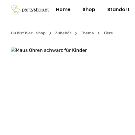
m Hauptinhalt springen
Zur Suche springen
Zur Hauptnavigation springen
Home
Shop
Standort
Du bist hier:
Shop
Zubehör
Thema
Tiere
Bildergalerie überspringen