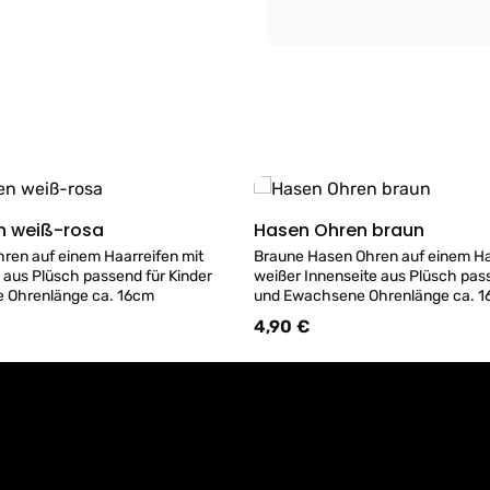
Hasen Ohren weiß-rosa
Hasen Ohren braun
Details
Details
ren auf einem Haarreifen mit
Braune Hasen Ohren auf einem Ha
 aus Plüsch passend für Kinder
weißer Innenseite aus Plüsch pass
und Ewachsene Ohrenlänge ca. 16cm
und Ewachsene Ohrenlänge ca
4,90 €
:
Regulärer Preis: