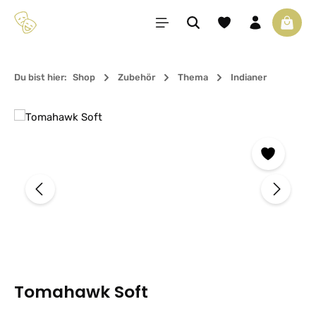
Zum Hauptinhalt springen
Du hast 0 Produkte 
Waren
Du bist hier:
Shop
Zubehör
Thema
Indianer
Bildergalerie überspringen
Tomahawk Soft