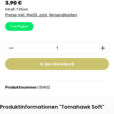
Regulärer Preis:
3,90 €
Inhalt:
1 Stück
Preise inkl. MwSt. zzgl. Versandkosten
1
verfügbar
Produkt Anzahl: Gib den gewünschten Wert ein ode
In den Warenkorb
Produktnummer:
00402
Produktinformationen "Tomahawk Soft"