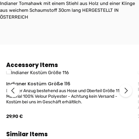
Indianer Tomahawk mit einem Stiehl aus Holz und einer Klinge
aus weichem Schaumstoff 30cm lang HERGESTELLT IN
ÖSTERREICH
Produktgalerie überspringen
Accessory Items
Indianer Kostüm Größe 116
S
Indianer Anzug bestehend aus Hose und Oberteil Größe 116
Material 100% Velour Polyester - Achtung kein Versand -
Kostüm bei uns im Geschäft erhältlich.
Regulärer Preis:
29,90 €
Produktgalerie überspringen
Similar Items