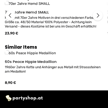
70er Jahre Hemd SMALL
Hemd mit 70er Jahre Motiven in drei verschiedenen Farben
Größe ca. 48/50 Material 100% Polyester - Achtung kein
Versand - dieses Kostüme ist bei uns im Geschäft erhältlich!
Regulärer Preis:
23,90 €
Produktgalerie überspringen
Similar Items
60s Peace Hippie Medaillion
1960er Jahre Kette und Anhänger aus Metall mit Strasssteinen
am Medailion!
Regulärer Preis:
8,90 €