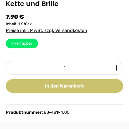
Kette und Brille
Regulärer Preis:
7,90 €
Inhalt:
1 Stück
Preise inkl. MwSt. zzgl. Versandkosten
1
verfügbar
Produkt Anzahl: Gib den gewünschten Wert ein ode
In den Warenkorb
Produktnummer:
88-48194.00