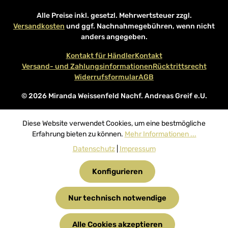
Alle Preise inkl. gesetzl. Mehrwertsteuer zzgl.
Versandkosten
und ggf. Nachnahmegebühren, wenn nicht
anders angegeben.
Kontakt für Händler
Kontakt
Versand- und Zahlungsinformationen
Rücktrittsrecht
Widerrufsformular
AGB
© 2026 Miranda Weissenfeld Nachf. Andreas Greif e.U.
Diese Website verwendet Cookies, um eine bestmögliche
Erfahrung bieten zu können.
Mehr Informationen ...
Datenschutz
|
Impressum
Konfigurieren
Nur technisch notwendige
Alle Cookies akzeptieren