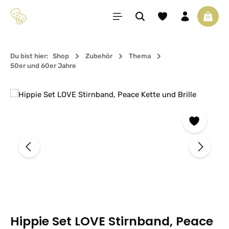
Zum Hauptinhalt springen
Du hast 0 Produkte 
Waren
Du bist hier:
Shop
Zubehör
Thema
50er und 60er Jahre
Bildergalerie überspringen
Hippie Set LOVE Stirnband, Peace