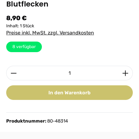
Blutflecken
Regulärer Preis:
8,90 €
Inhalt:
1 Stück
Preise inkl. MwSt. zzgl. Versandkosten
8
verfügbar
Produkt Anzahl: Gib den gewünschten Wert ein ode
In den Warenkorb
Produktnummer:
80-48314