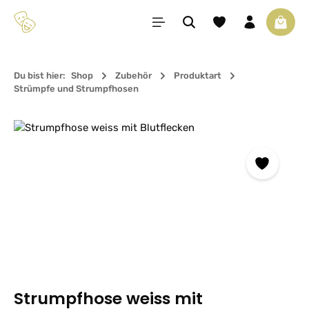
Zum Hauptinhalt springen
Du hast 0 Produkte 
Waren
Du bist hier:
Shop
Zubehör
Produktart
Strümpfe und Strumpfhosen
Bildergalerie überspringen
Strumpfhose weiss mit