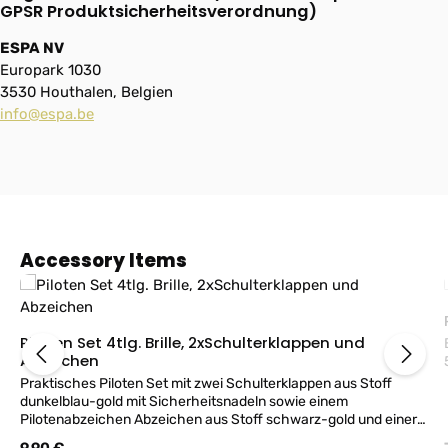
GPSR Produktsicherheitsverordnung)
ESPA NV
Europark 1030
3530 Houthalen, Belgien
info@espa.be
Produktgalerie überspringen
Accessory Items
Piloten Set 4tlg. Brille, 2xSchulterklappen und
Abzeichen
Praktisches Piloten Set mit zwei Schulterklappen aus Stoff
dunkelblau-gold mit Sicherheitsnadeln sowie einem
Pilotenabzeichen Abzeichen aus Stoff schwarz-gold und einer
coolen Sonnenbrille.
Regulärer Preis: