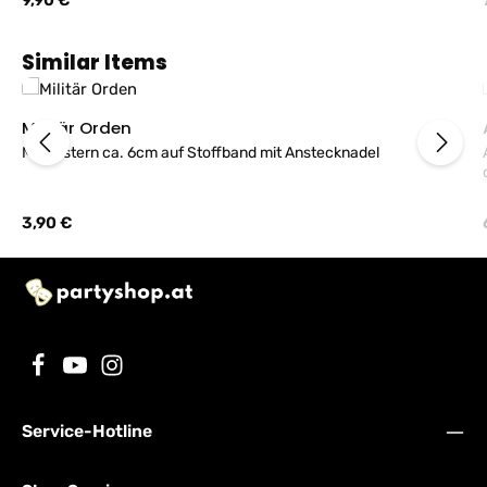
9,90 €
Produktgalerie überspringen
Similar Items
Militär Orden
Metallstern ca. 6cm auf Stoffband mit Anstecknadel
A
Regulärer Preis:
3,90 €
Service-Hotline