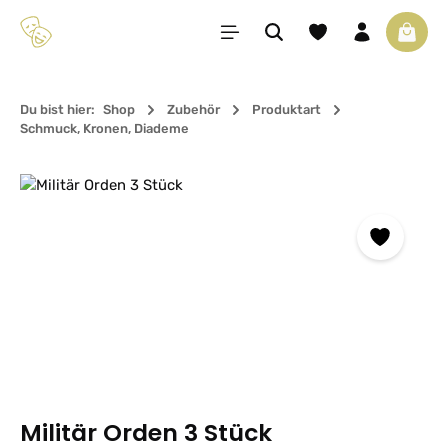
Zum Hauptinhalt springen
Du hast 0 Produkte 
Waren
Du bist hier:
Shop
Zubehör
Produktart
Schmuck, Kronen, Diademe
Bildergalerie überspringen
Militär Orden 3 Stück