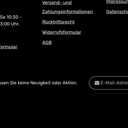
Impressu
Versand- und
Zahlungsinformationen
Datensch
 Sa 10:30 -
Rücktrittsrecht
13:00 Uhr,
Widerrufsformular
AGB
formular
.
E-Mail-Adresse*
en Sie keine Neuigkeit oder Aktion.
Datenschutz
Diese Se
Die mit einem Stern
Datenschu
Ich habe die
Date
Pflichtfelder.
Kenntnis genomm
mit ihnen einverst