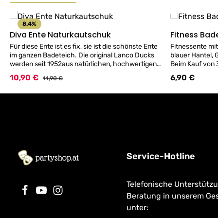
Produktgalerie überspringen
8.4
%
Diva Ente Naturkautschuk
Fitness Ba
Details
Für diese Ente ist es fix, sie ist die schönste Ente
Fitnessente mi
im ganzen Badeteich. Die original Lanco Ducks
blauer Hantel, 
werden seit 1952aus natürlichen, hochwertigen
Beim Kauf von 
Rohkautschuk mit handwerklichem Geschick
dazu! (Hinweis
10,90 €
6,90 €
Verkaufspreis:
Regulärer Preis
Regulärer Preis:
11,90 €
gleich in Spanien und Marokko produziert. Diese
modellbedingt 
Quietschenten entstehen in reiner Handarbeit
empfehlen wir, 
vom Formenbau, dem Guss und der Bemalung.
verschließen, 
Eine nachhaltige und Ressourcen schonende
vermeiden)
Produktion der Original Lanco Ducks. 100%
Naturkautschuk Enten in Handarbeit. Web-Shop
Aktion, ab 3 Badeente eine Mini Badeente gratis
dazu!
Service-Hotline
Telefonische Unterstütz
Beratung in unserem Ge
unter: