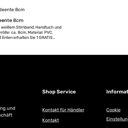
deente 8cm
Details
t weißem Stirnband, Handtuch und
Größe: ca. 8cm, Material: PVC.
3 Enten erhalten Sie 1 GRATIS
: Unsere Enten schwimmen
:
nicht immer aufrecht. Zusätzlich
das Ventil mit einem Klebeband zu
um das Eindringen von Wasser zu
Shop Service
Informa
ung und
Kontakt für Händler
Cookie
schäft
Einstellu
Kontakt