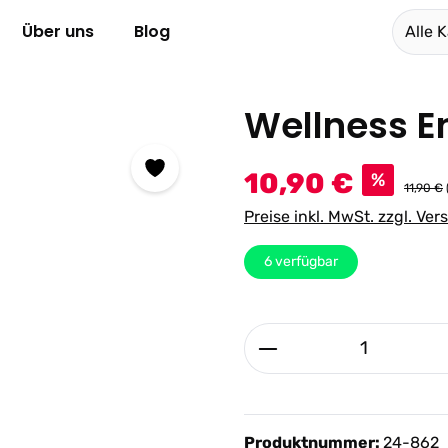
Über uns
Blog
Alle 
Wellness E
Verkaufspreis:
10,90 €
%
11,90 €
Preise inkl. MwSt. zzgl. Ve
6
verfügbar
Produkt Anzahl: G
Produktnummer:
24-862