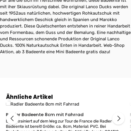
Für alle die sich im Tiefschnee wohlfühlen, diese Badeente ist
mit iher Skiausrüstung dabei. Die original Lanco Ducks werden
seit 1952aus natürlichen, hochwertigen Rohkautschuk mit
handwerklichem Geschick gleich in Spanien und Marokko
produziert. Diese Quietschenten entstehen in reiner Handarbeit
vom Formenbau, dem Guss und der Bemalung. Eine nachhaltige
und Ressourcen schonende Produktion der Original Lanco
Ducks. 100% Naturkautschuk Enten in Handarbeit. Web-Shop
Aktion, ab 3 Badeente eine Mini Badeente gratis dazu!
Produktgalerie überspringen
Ähnliche Artikel
Radler Badeente 8cm mit Fahrrad
Durchtrainiert auf dem Weg zur Tour de France die Radler
Badeente ist bereit! Größe: ca. 8cm, Material: PVC. Bei