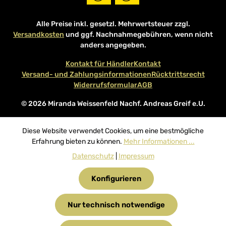
Alle Preise inkl. gesetzl. Mehrwertsteuer zzgl.
Versandkosten
und ggf. Nachnahmegebühren, wenn nicht
anders angegeben.
Kontakt für Händler
Kontakt
Versand- und Zahlungsinformationen
Rücktrittsrecht
Widerrufsformular
AGB
© 2026 Miranda Weissenfeld Nachf. Andreas Greif e.U.
Diese Website verwendet Cookies, um eine bestmögliche
Erfahrung bieten zu können.
Mehr Informationen ...
Datenschutz
|
Impressum
Konfigurieren
Nur technisch notwendige