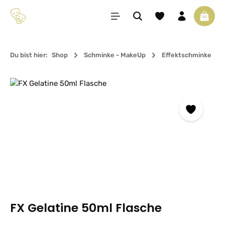
Zum Hauptinhalt springen
Du hast 0 Produkte 
Waren
Du bist hier:
Shop
Schminke - MakeUp
Effektschminke
Bildergalerie überspringen
FX Gelatine 50ml Flasche