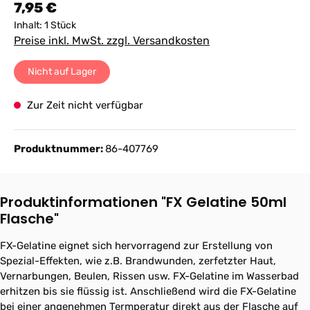
Regulärer Preis:
7,95 €
Inhalt:
1 Stück
Preise inkl. MwSt. zzgl. Versandkosten
Nicht auf Lager
Zur Zeit nicht verfügbar
Produktnummer:
86-407769
Produktinformationen "FX Gelatine 50ml
Flasche"
FX-Gelatine eignet sich hervorragend zur Erstellung von
Spezial-Effekten, wie z.B. Brandwunden, zerfetzter Haut,
Vernarbungen, Beulen, Rissen usw. FX-Gelatine im Wasserbad
erhitzen bis sie flüssig ist. Anschließend wird die FX-Gelatine
bei einer angenehmen Termperatur direkt aus der Flasche auf