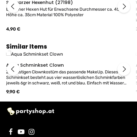
Schwarzer Hexenhut (27198)
Einfacher Hexen Hut für Erwachsene Durchmesser ca. 45cm,
Höhe ca. 35cm Material 100% Polyester
Regulärer Preis:
4,90 €
Produktgalerie überspringen
Similar Items
Aqua Schminkset Clown
Zum lustigen Clownkostüm das passende MakeUp. Dieses
Schminkset besteht aus vier wasserlöslichen Schminkfarben
jeweils 6gr in schwarz, weiß, rot und blau. Einfach mit Wasser
und dem beigefügtem Pinsel auftragen. Für Größere Flächen
Regulärer Preis:
9,90 €
empfehlen wir Schminkschwämmchen. Reicht für ca. 15-20
Motive. Hergestellt in Deutschland Jofrika Produkt. Nicht
geeignet für Kinder unter 3 Jahren. ACHTUNG Make-Up Artikel
werden nur in ORIGINAL VERSIEGELTER FOLIENVERPACKUNG
bzw. mit UNBESCHÄDIGTER SIEGELETIKETTE zurückgenommen