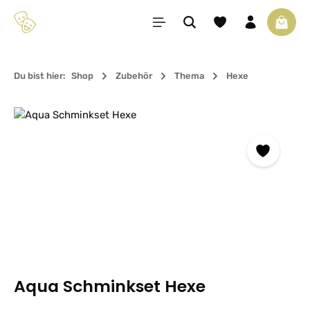
Zum Hauptinhalt springen
Du hast 0 Produkte 
Waren
Du bist hier:
Shop
Zubehör
Thema
Hexe
Bildergalerie überspringen
Aqua Schminkset Hexe