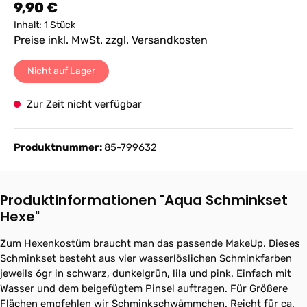
Regulärer Preis:
9,90 €
Inhalt:
1 Stück
Preise inkl. MwSt. zzgl. Versandkosten
Nicht auf Lager
Zur Zeit nicht verfügbar
Produktnummer:
85-799632
Produktinformationen "Aqua Schminkset
Hexe"
Zum Hexenkostüm braucht man das passende MakeUp. Dieses
Schminkset besteht aus vier wasserlöslichen Schminkfarben
jeweils 6gr in schwarz, dunkelgrün, lila und pink. Einfach mit
Wasser und dem beigefügtem Pinsel auftragen. Für Größere
Flächen empfehlen wir Schminkschwämmchen. Reicht für ca.