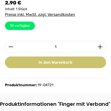
Regulärer Preis:
2,90 €
Inhalt:
1 Stück
Preise inkl. MwSt. zzgl. Versandkosten
10
verfügbar
Produkt Anzahl: Gib den gewünschten Wert ein ode
In den Warenkorb
Produktnummer:
19-04721
Produktinformationen "Finger mit Verband"