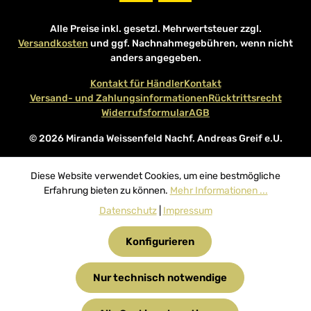
Alle Preise inkl. gesetzl. Mehrwertsteuer zzgl.
Versandkosten
und ggf. Nachnahmegebühren, wenn nicht
anders angegeben.
Kontakt für Händler
Kontakt
Versand- und Zahlungsinformationen
Rücktrittsrecht
Widerrufsformular
AGB
© 2026 Miranda Weissenfeld Nachf. Andreas Greif e.U.
Diese Website verwendet Cookies, um eine bestmögliche
Erfahrung bieten zu können.
Mehr Informationen ...
Datenschutz
|
Impressum
Konfigurieren
Nur technisch notwendige