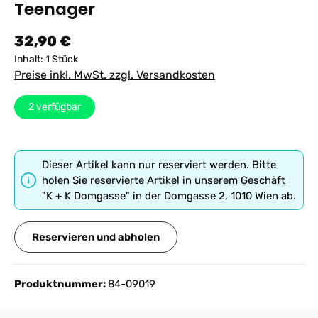
Teenager
Regulärer Preis:
32,90 €
Inhalt:
1 Stück
Preise inkl. MwSt. zzgl. Versandkosten
2
verfügbar
Dieser Artikel kann nur reserviert werden. Bitte
holen Sie reservierte Artikel in unserem Geschäft
"K + K Domgasse" in der Domgasse 2, 1010 Wien ab.
Reservieren und abholen
Produktnummer:
84-09019