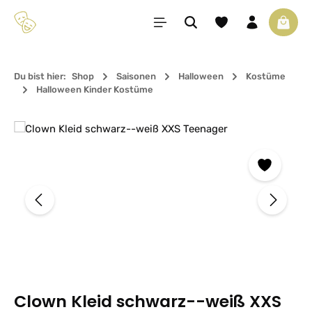
Zum Hauptinhalt springen
Du hast 0 Produkte 
Waren
Du bist hier:
Shop
Saisonen
Halloween
Kostüme
Halloween Kinder Kostüme
Bildergalerie überspringen
Clown Kleid schwarz--weiß XXS