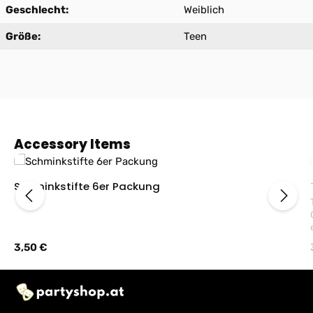
Geschlecht:
Weiblich
Größe:
Teen
Produktgalerie überspringen
Accessory Items
Schminkstifte 6er Packung
T
Regulärer Preis:
3,50 €