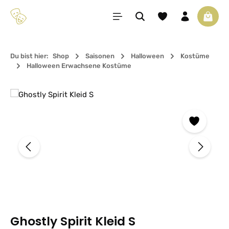
Zum Hauptinhalt springen
Du hast 0 Produkte 
Waren
Du bist hier:
Shop
Saisonen
Halloween
Kostüme
Halloween Erwachsene Kostüme
Bildergalerie überspringen
Ghostly Spirit Kleid S