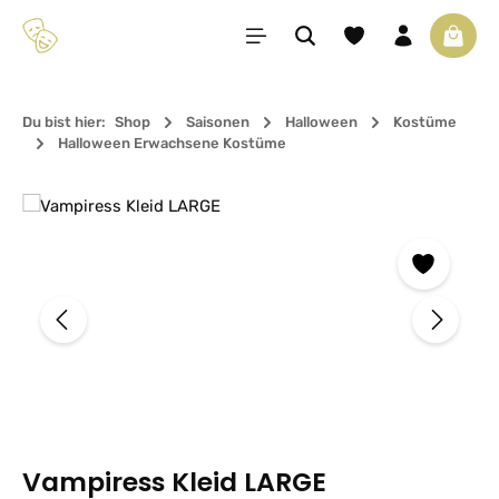
Zum Hauptinhalt springen
Du hast 0 Produkte 
Waren
Du bist hier:
Shop
Saisonen
Halloween
Kostüme
Halloween Erwachsene Kostüme
Bildergalerie überspringen
Vampiress Kleid LARGE