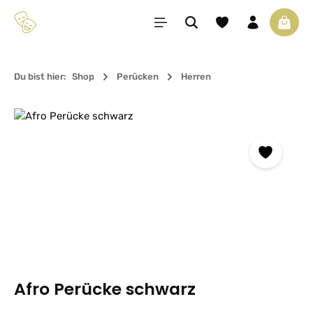
Zum Hauptinhalt springen
Du hast 0 Produkte 
Waren
Du bist hier:
Shop
Perücken
Herren
Bildergalerie überspringen
Afro Perücke schwarz