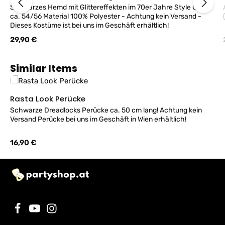
Schwarzes Hemd mit Glittereffekten im 70er Jahre Style Größe
ca. 54/56 Material 100% Polyester - Achtung kein Versand -
Dieses Kostüme ist bei uns im Geschäft erhältlich!
Regulärer Preis:
29,90 €
Produktgalerie überspringen
Similar Items
Rasta Look Perücke
Schwarze Dreadlocks Perücke ca. 50 cm lang! Achtung kein
Versand Perücke bei uns im Geschäft in Wien erhältlich!
Regulärer Preis:
16,90 €