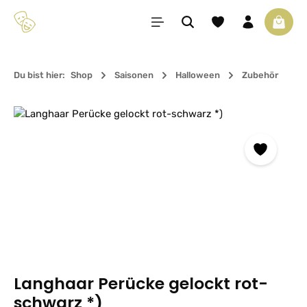
Zum Hauptinhalt springen
Du hast 0 Produkte 
Waren
Du bist hier:
Shop
Saisonen
Halloween
Zubehör
Bildergalerie überspringen
Langhaar Perücke gelockt rot-
schwarz *)