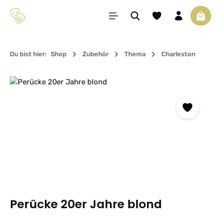
Zum Hauptinhalt springen
Du hast 0 Produkte 
Waren
Du bist hier:
Shop
Zubehör
Thema
Charleston
Bildergalerie überspringen
Perücke 20er Jahre blond