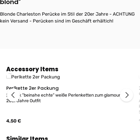
blond"
Blonde Charleston Perücke im Stil der 20er Jahre - ACHTUNG
kein Versand - Perücken sind im Geschäft erhältich!
Produktgalerie überspringen
Accessory Items
Perlkette 2er Packung
2 Stück "beinahe echte" weiße Perlenketten zum glamourösen
20er Jahre Outfit
Regulärer Preis:
4,50 €
Produktgalerie überspringen
Similar Items