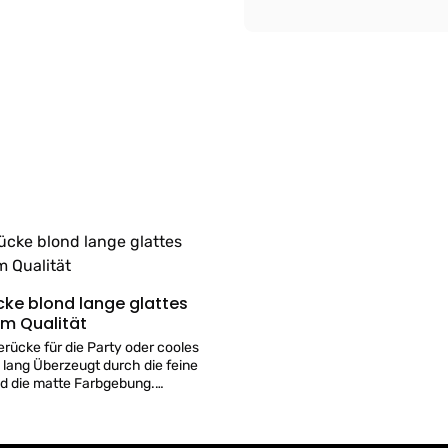
ke blond lange glattes
Details
m Qualität
rücke für die Party oder cooles
cm lang Überzeugt durch die feine
nd die matte Farbgebung.
 wie eine Echthaar Perücke!
:
Versand von Perücken -
m Geschäft erhältlich!