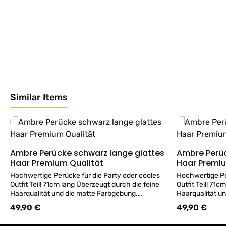
Similar Items
Produktgalerie überspringen
Ambre Perücke schwarz lange glattes
Ambre Perüc
Details
Haar Premium Qualität
Haar Premiu
Hochwertige Perücke für die Party oder cooles
Hochwertige Pe
Outfit Teil! 71cm lang Überzeugt durch die feine
Outfit Teil! 71
Haarqualität und die matte Farbgebung.
Haarqualität u
Beieindruckend wie eine Echthaar Perücke!
Beieindruckend
49,90 €
49,90 €
Regulärer Preis:
Regulärer Preis
ACHTUNG kein Versand von Perücken -
ACHTUNG kein 
Perücken sind im Geschäft erhältlich!
Perücken sind i