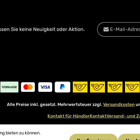
E-Mail-Adresse*
en Sie keine Neuigkeit oder Aktion.
Datenschutz
Diese Se
Die mit einem Stern
Datenschu
Ich habe die
Date
Pflichtfelder.
Kenntnis genomm
mit ihnen einverst
Alle Preise inkl. gesetzl. Mehrwertsteuer zzgl.
Versandkosten
un
Kontakt für Händler
Kontakt
Versand- und Z
ng bieten zu können.