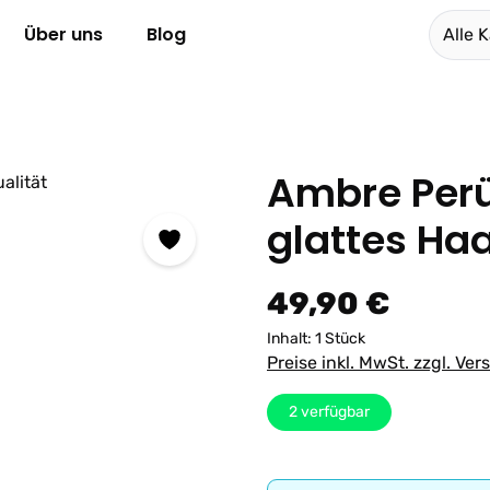
Über uns
Blog
Alle 
Ambre Perü
glattes Ha
Regulärer Preis:
49,90 €
Inhalt:
1 Stück
Preise inkl. MwSt. zzgl. Ve
2
verfügbar