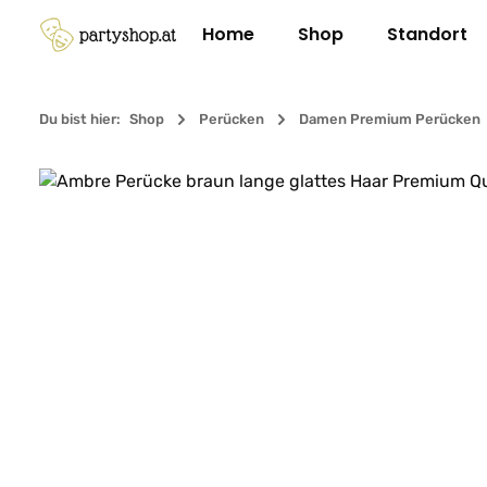
m Hauptinhalt springen
Zur Suche springen
Zur Hauptnavigation springen
Home
Shop
Standort
Du bist hier:
Shop
Perücken
Damen Premium Perücken
Bildergalerie überspringen