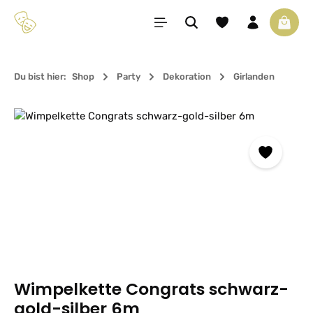
Zum Hauptinhalt springen
Du hast 0 Produkte 
Waren
Du bist hier:
Shop
Party
Dekoration
Girlanden
Bildergalerie überspringen
Wimpelkette Congrats schwarz-
gold-silber 6m