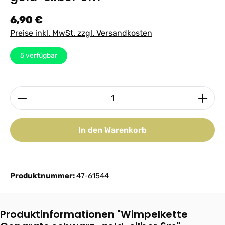
Regulärer Preis:
6,90 €
Preise inkl. MwSt. zzgl. Versandkosten
5
verfügbar
Produkt Anzahl: Gib den gewünschten Wert ein ode
In den Warenkorb
Produktnummer:
47-61544
Produktinformationen "Wimpelkette