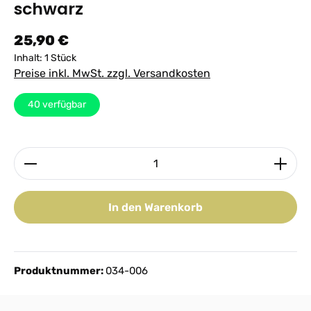
schwarz
Regulärer Preis:
25,90 €
Inhalt:
1 Stück
Preise inkl. MwSt. zzgl. Versandkosten
40
verfügbar
Produkt Anzahl: Gib den gewünschten Wert ein ode
In den Warenkorb
Produktnummer:
034-006