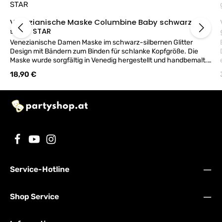
Venezianische Maske Columbine Baby schwarz-
silber STAR
Venezianische Damen Maske im schwarz-silbernen Glitter
Design mit Bändern zum Binden für schlanke Kopfgröße. Die
Maske wurde sorgfältig in Venedig hergestellt und handbemalt.
Mit dieser Maske gelingt ein eleganter Auftritt beim
Regulärer Preis:
18,90 €
venezianischen Maskenball.
Service-Hotline
Shop Service