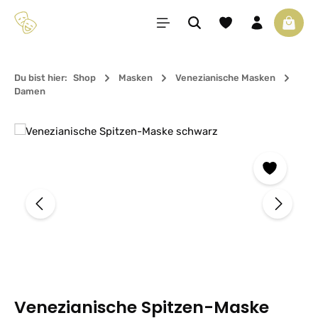
Zum Hauptinhalt springen
Du hast 0 Produkte 
Waren
Du bist hier:
Shop
Masken
Venezianische Masken
Damen
Bildergalerie überspringen
Venezianische Spitzen-Maske