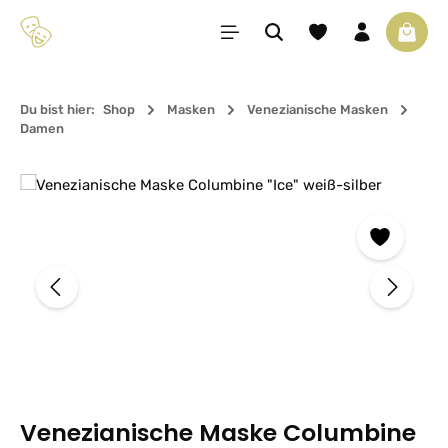
Zum Hauptinhalt springen
Du hast 0 Produkte 
Waren
Du bist hier:
Shop
Masken
Venezianische Masken
Damen
Bildergalerie überspringen
Venezianische Maske Columbine