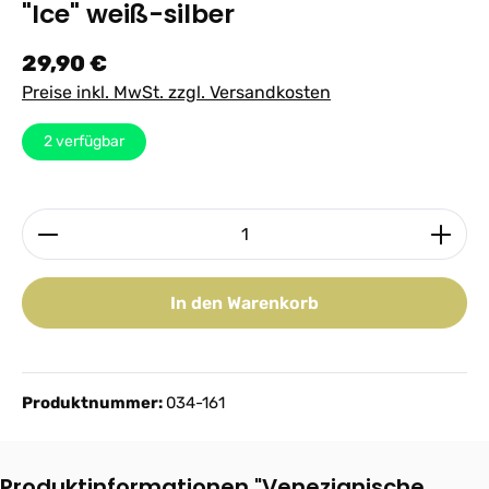
"Ice" weiß-silber
Regulärer Preis:
29,90 €
Preise inkl. MwSt. zzgl. Versandkosten
2
verfügbar
Produkt Anzahl: Gib den gewünschten Wert ein ode
In den Warenkorb
Produktnummer:
034-161
Produktinformationen "Venezianische