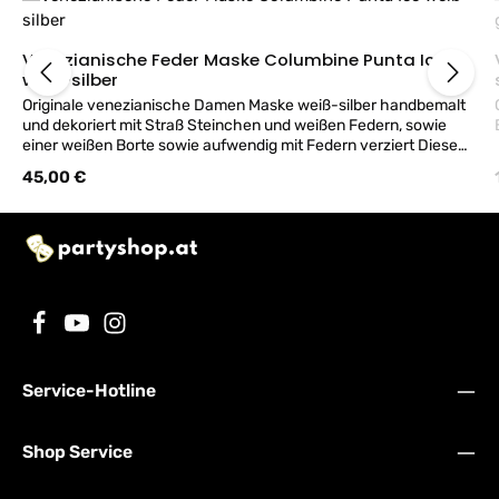
Venezianische Feder Maske Columbine Punta Ice
weiß-silber
Originale venezianische Damen Maske weiß-silber handbemalt
und dekoriert mit Straß Steinchen und weißen Federn, sowie
einer weißen Borte sowie aufwendig mit Federn verziert Diese
Ballmaske wurde sorgfältig in Venedig hergestellt. Die elegante
Regulärer Preis:
45,00 €
Maske hat weiße Bänder zum Binden. Diese Ballmaske ist eine
perfekte Ergänzung für eine elegante Ballnacht.
Service-Hotline
Shop Service