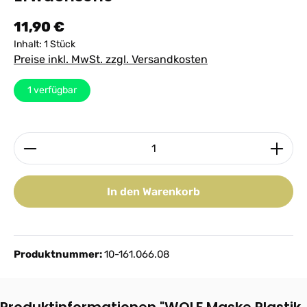
Regulärer Preis:
11,90 €
Inhalt:
1 Stück
Preise inkl. MwSt. zzgl. Versandkosten
1
verfügbar
Produkt Anzahl: Gib den gewünschten Wert ein ode
In den Warenkorb
Produktnummer:
10-161.066.08