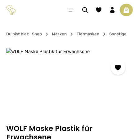
Zum Hauptinhalt springen
Du hast 0 Produkte 
Waren
Du bist hier:
Shop
Masken
Tiermasken
Sonstige
Bildergalerie überspringen
WOLF Maske Plastik für
Erwachsene