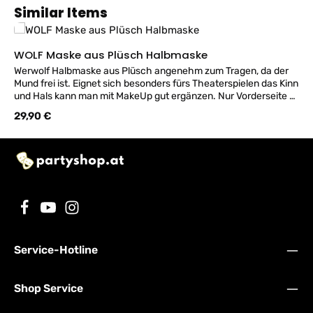
Produktgalerie überspringen
Similar Items
WOLF Maske aus Plüsch Halbmaske
Werwolf Halbmaske aus Plüsch angenehm zum Tragen, da der
Mund frei ist. Eignet sich besonders fürs Theaterspielen das Kinn
und Hals kann man mit MakeUp gut ergänzen. Nur Vorderseite -
keine Rückseite!
Regulärer Preis:
29,90 €
Service-Hotline
Shop Service