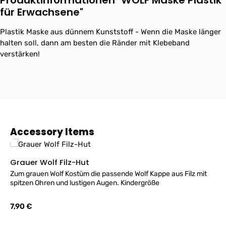
Produktinformationen "WOLF Maske Plastik
für Erwachsene"
Plastik Maske aus dünnem Kunststoff - Wenn die Maske länger
halten soll, dann am besten die Ränder mit Klebeband
verstärken!
Produktgalerie überspringen
Accessory Items
Grauer Wolf Filz-Hut
Zum grauen Wolf Kostüm die passende Wolf Kappe aus Filz mit
spitzen Ohren und lustigen Augen. Kindergröße
Regulärer Preis:
7,90 €