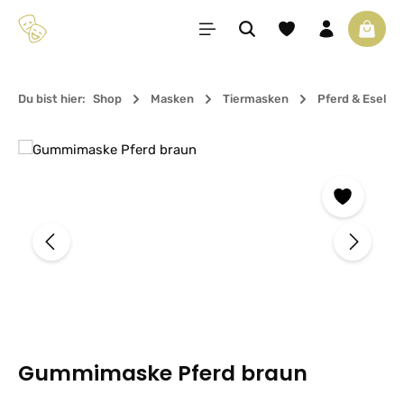
Zum Hauptinhalt springen
Du hast 0 Produkte 
Waren
Du bist hier:
Shop
Masken
Tiermasken
Pferd & Esel
Bildergalerie überspringen
Gummimaske Pferd braun