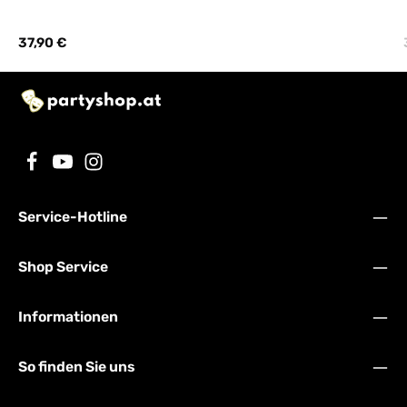
Regulärer Preis:
37,90 €
Service-Hotline
Shop Service
Informationen
So finden Sie uns