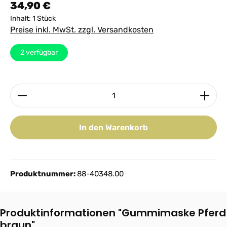
Regulärer Preis:
34,90 €
Inhalt:
1 Stück
Preise inkl. MwSt. zzgl. Versandkosten
2
verfügbar
Produkt Anzahl: Gib den gewünschten Wert ein ode
In den Warenkorb
Produktnummer:
88-40348.00
Produktinformationen "Gummimaske Pferd
braun"