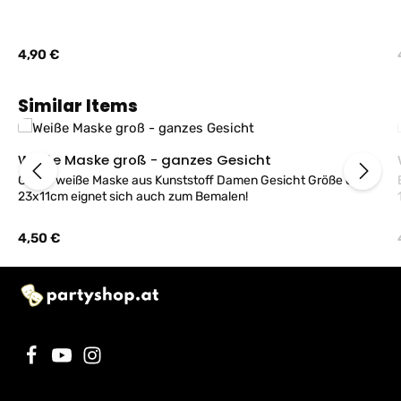
Regulärer Preis:
4,90 €
Produktgalerie überspringen
Similar Items
Weiße Maske groß - ganzes Gesicht
Große weiße Maske aus Kunststoff Damen Gesicht Größe ca.
23x11cm eignet sich auch zum Bemalen!
Regulärer Preis:
4,50 €