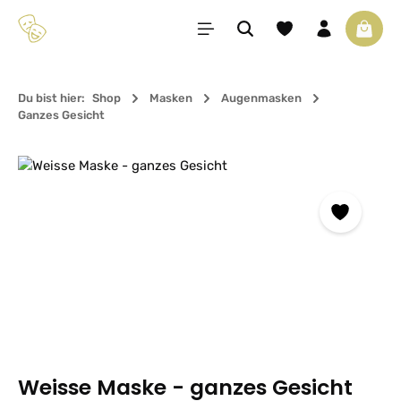
Zum Hauptinhalt springen
Du hast 0 Produkte 
Waren
Du bist hier:
Shop
Masken
Augenmasken
Ganzes Gesicht
Bildergalerie überspringen
Weisse Maske - ganzes Gesicht