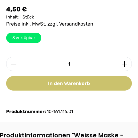
Regulärer Preis:
4,50 €
Inhalt:
1 Stück
Preise inkl. MwSt. zzgl. Versandkosten
3
verfügbar
Produkt Anzahl: Gib den gewünschten Wert ein ode
In den Warenkorb
Produktnummer:
10-161.116.01
Produktinformationen "Weisse Maske -