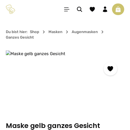
Zum Hauptinhalt springen
Du hast 0 Produkte 
Waren
Du bist hier:
Shop
Masken
Augenmasken
Ganzes Gesicht
Bildergalerie überspringen
Maske gelb ganzes Gesicht