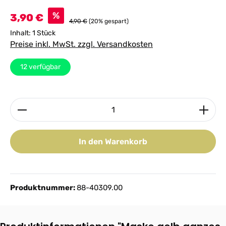
Verkaufspreis:
%
3,90 €
4,90 €
(20% gespart)
Inhalt:
1 Stück
Preise inkl. MwSt. zzgl. Versandkosten
12
verfügbar
Produkt Anzahl: Gib den gewünschten Wert ein ode
In den Warenkorb
Produktnummer:
88-40309.00