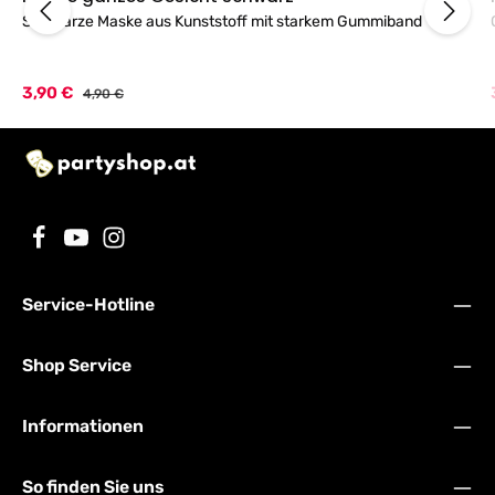
Schwarze Maske aus Kunststoff mit starkem Gummiband
Verkaufspreis:
3,90 €
Regulärer Preis:
4,90 €
Service-Hotline
Shop Service
Informationen
So finden Sie uns