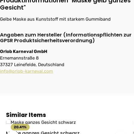
Produktinformationen "Maske gelb ganzes
Gesicht"
Gelbe Maske aus Kunststoff mit starkem Gummiband
Angaben zum Hersteller (Informationspflichten zur
GPSR Produktsicherheitsverordnung)
Orlob Karneval GmbH
Ernemannstraße 8
37327 Leinefelde, Deutschland
info@orlob-karneval.com
Produktgalerie überspringen
Similar Items
20.41
%
Maske ganzes Gesicht schwarz