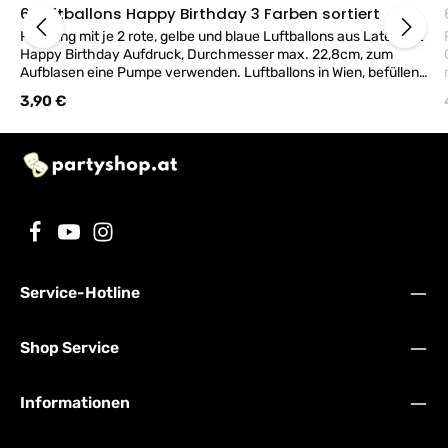
6 Luftballons Happy Birthday 3 Farben sortiert
Packung mit je 2 rote, gelbe und blaue Luftballons aus Latex mit
Happy Birthday Aufdruck, Durchmesser max. 22,8cm, zum
Aufblasen eine Pumpe verwenden. Luftballons in Wien, befüllen
wir auch gerne bei uns im Geschäft.
Regulärer Preis:
3,90 €
Service-Hotline
Shop Service
Informationen