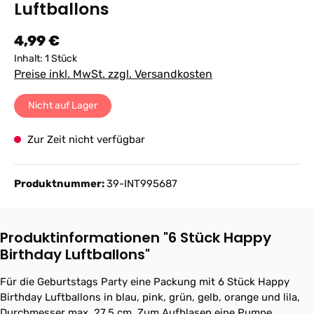
Luftballons
Regulärer Preis:
4,99 €
Inhalt:
1 Stück
Preise inkl. MwSt. zzgl. Versandkosten
Nicht auf Lager
Zur Zeit nicht verfügbar
Produktnummer:
39-INT995687
Produktinformationen "6 Stück Happy
Birthday Luftballons"
Für die Geburtstags Party eine Packung mit 6 Stück Happy
Birthday Luftballons in blau, pink, grün, gelb, orange und lila,
Durchmesser max. 27,5 cm. Zum Aufblasen eine Pumpe