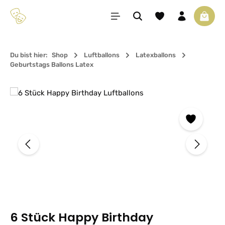
Zum Hauptinhalt springen
Du hast 0 Produkte 
Waren
Du bist hier:
Shop
Luftballons
Latexballons
Geburtstags Ballons Latex
Bildergalerie überspringen
6 Stück Happy Birthday