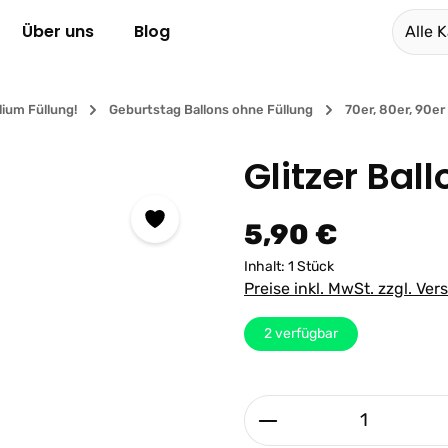
Über uns
Blog
Alle 
lium Füllung!
Geburtstag Ballons ohne Füllung
70er, 80er, 90e
Glitzer Bal
Regulärer Preis:
5,90 €
Inhalt:
1 Stück
Preise inkl. MwSt. zzgl. Ve
2
verfügbar
Produkt Anzahl: G