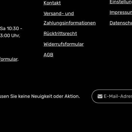
Einstellu
Kontakt
Impressu
Versand- und
Zahlungsinformationen
Datensch
 Sa 10:30 -
Rücktrittsrecht
13:00 Uhr,
Widerrufsformular
AGB
formular
.
E-Mail-Adresse*
en Sie keine Neuigkeit oder Aktion.
Datenschutz
Diese Se
Die mit einem Stern
Datenschu
Ich habe die
Date
Pflichtfelder.
Kenntnis genomm