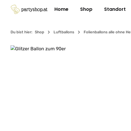
m Hauptinhalt springen
Zur Suche springen
Zur Hauptnavigation springen
Home
Shop
Standort
Du bist hier:
Shop
Luftballons
Folienballons alle ohne He
Bildergalerie überspringen