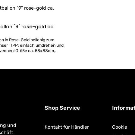
llon "9" rose-gold ca.
Details
on in Rose-Gold beliebig zum
nser TIPP: einfach umdrehen und
erwednen! Größe ca. 58x88cm,
Helium Füllung. Luftballon in Wien
:
im Geschäft
Shop Service
Informa
ung und
Kontakt für Händler
Cookie
schäft