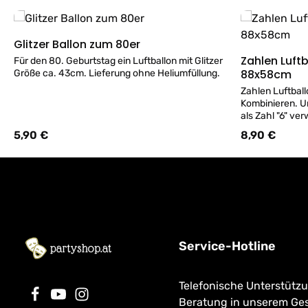
Produktgalerie überspringen
Glitzer Ballon zum 80er
Details
Zahlen Luftba
Für den 80. Geburtstag ein Luftballon mit Glitzer
88x58cm
Größe ca. 43cm. Lieferung ohne Heliumfüllung.
Zahlen Luftball
Kombinieren. U
als Zahl "6" v
Lieferung ohne 
5,90 €
8,90 €
Regulärer Preis:
Regulärer Preis
kaufen gerne bei uns. Bei Abholung befüllen wir
Ballons gerne 
Service-Hotline
Telefonische Unterstütz
Beratung in unserem Ge