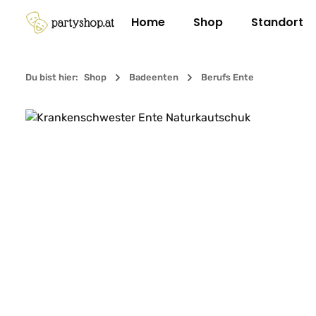
m Hauptinhalt springen
Zur Suche springen
Zur Hauptnavigation springen
Home
Shop
Standort
Du bist hier:
Shop
Badeenten
Berufs Ente
Bildergalerie überspringen