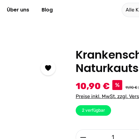
Über uns
Blog
Alle 
Krankensch
Naturkaut
Verkaufspreis:
10,90 €
%
11,90 €
Preise inkl. MwSt. zzgl. Ve
2
verfügbar
Produkt Anzahl: G