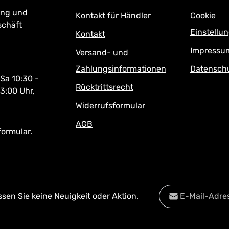
eband verschließen um Eindringen
ung und
vermeiden!
Kontakt für Händler
Cookie
schäft
Einstellu
Kontakt
Impressu
Versand- und
Zahlungsinformationen
Datensch
 Sa 10:30 -
Rücktrittsrecht
13:00 Uhr,
Widerrufsformular
AGB
formular
.
E-Mail-Adresse*
en Sie keine Neuigkeit oder Aktion.
Datenschutz
Diese Se
Die mit einem Stern
Datenschu