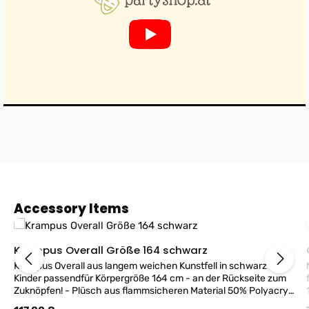
Produktgalerie überspringen
Accessory Items
Krampus Overall Größe 164 schwarz
Krampus Overall aus langem weichen Kunstfell in schwarz für
M
Kinder passendfür Körpergröße 164 cm - an der Rückseite zum
für Taille
Zuknöpfen! - Plüsch aus flammsicheren Material 50% Polyacryl
50% Modacryl - dieser Artikel beinhaltet nur den Overall - KEINE