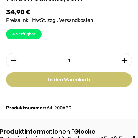
Regulärer Preis:
34,90 €
Preise inkl. MwSt. zzgl. Versandkosten
4
verfügbar
Produkt Anzahl: Gib den gewünschten Wert ein ode
In den Warenkorb
Produktnummer:
64-200A90
Produktinformationen "Glocke