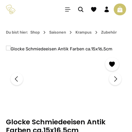
Zum Hauptinhalt springen
Du hast 0 Produkte 
Waren
Du bist hier:
Shop
Saisonen
Krampus
Zubehör
Bildergalerie überspringen
Glocke Schmiedeeisen Antik
Farben ca.15x16,5cm