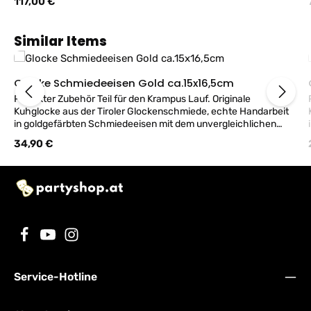
Regulärer Preis:
117,00 €
MASKE! Angaben zur Größe:Länge Kragen-Beinende ca.145cm,
Tailleumfang ca.114cm, Schritt-Beinende ca.69cm, Ärmel Länge
Achsel-Hand ca.48cm
Produktgalerie überspringen
Similar Items
Glocke Schmiedeeisen Gold ca.15x16,5cm
Perfekter Zubehör Teil für den Krampus Lauf. Originale
Kuhglocke aus der Tiroler Glockenschmiede, echte Handarbeit
in goldgefärbten Schmiedeeisen mit dem unvergleichlichen
Klang der Almwiesen. Kleine Größe passend auch für Kinder.
Regulärer Preis:
34,90 €
Abmessungen: offene Unterseite ca. 9cm, Innenbreite des
Bügels zum Durchziehen des Gürtel ca. 6,5cm, Gesamthöhe ca.
16,5cm, Gewicht ca. 750 Gramm. Passend für Gürtelbreite 4,5
bis 6cm.
Service-Hotline