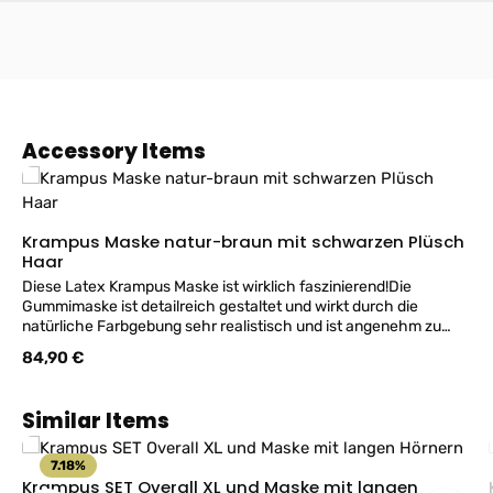
Produktgalerie überspringen
Accessory Items
Krampus Maske natur-braun mit schwarzen Plüsch
Haar
Diese Latex Krampus Maske ist wirklich faszinierend!Die
Gummimaske ist detailreich gestaltet und wirkt durch die
natürliche Farbgebung sehr realistisch und ist angenehm zu
tragen.„Made in USA Der schwarzer Kurzhaar Plüsch hat an der
Regulärer Preis:
84,90 €
Rückseite einen Gummizug und sorgen dadurch für einen guten
Halt. Der Gesichtsausdruck und die mächtigen naturfarbenen
Hörner zeigen eine bedrohliche Ausstrahlung, passen zum
Produktgalerie überspringen
Similar Items
Perchtenlauf. Mit dieser Maske sorgst du definitiv für Aufsehen
zum Krampus. Für die perfekten Wirkung der Maske empfehlen
wir die sichtbaren Hautstellen, um die Augen schwarz zu
7.18
%
schminken. Maskengröße für Erwachsenen. ACHTUNG: leichte
Krampus SET Overall XL und Maske mit langen