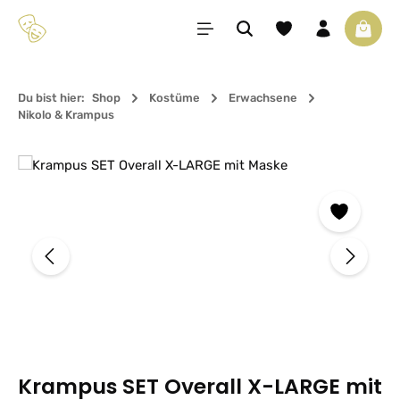
Zum Hauptinhalt springen
Du hast 0 Produkte 
Waren
Du bist hier:
Shop
Kostüme
Erwachsene
Nikolo & Krampus
Bildergalerie überspringen
Krampus SET Overall X-LARGE mit