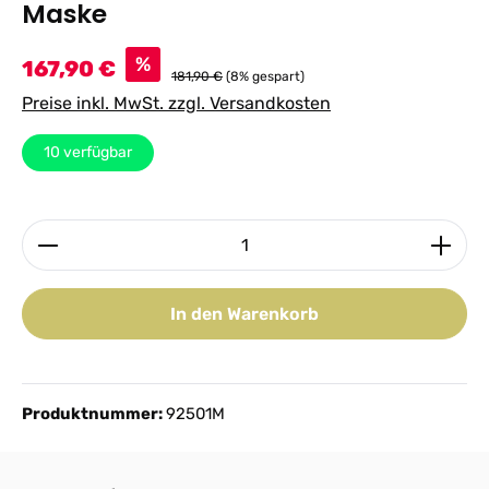
Maske
Verkaufspreis:
%
167,90 €
181,90 €
(8% gespart)
Preise inkl. MwSt. zzgl. Versandkosten
10
verfügbar
Produkt Anzahl: Gib den gewünschten Wert ein ode
In den Warenkorb
Produktnummer:
92501M