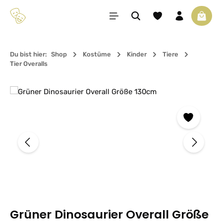
Zum Hauptinhalt springen
Du hast 0 Produkte 
Waren
Du bist hier:
Shop
Kostüme
Kinder
Tiere
Tier Overalls
Bildergalerie überspringen
Grüner Dinosaurier Overall Größe