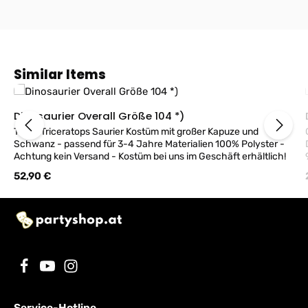
Produktgalerie überspringen
Similar Items
Dinosaurier Overall Größe 104 *)
Tolles Triceratops Saurier Kostüm mit großer Kapuze und
Schwanz - passend für 3-4 Jahre Materialien 100% Polyster -
Achtung kein Versand - Kostüm bei uns im Geschäft erhältlich!
98cm 
Tr
Regulärer Preis:
52,90 €
Service-Hotline