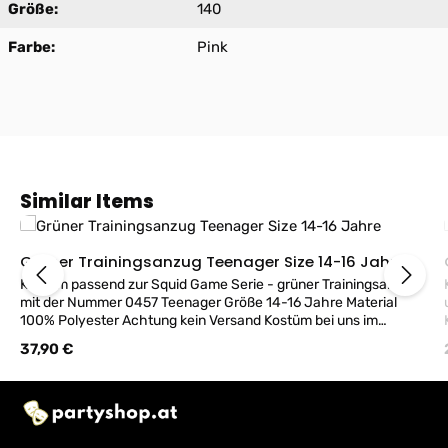
Größe:
140
Farbe:
Pink
Produktgalerie überspringen
Similar Items
Grüner Trainingsanzug Teenager Size 14-16 Jahre
Kostüm passend zur Squid Game Serie - grüner Trainingsanzug
mit der Nummer 0457 Teenager Größe 14-16 Jahre Material
und
100% Polyester Achtung kein Versand Kostüm bei uns im
Geschäft erhältlich!
Regulärer Preis:
37,90 €