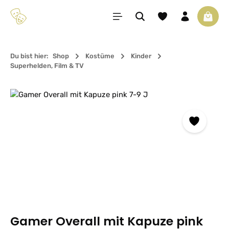
Zum Hauptinhalt springen
Du hast 0 Produkte 
Waren
Du bist hier:
Shop
Kostüme
Kinder
Superhelden, Film & TV
Bildergalerie überspringen
Gamer Overall mit Kapuze pink