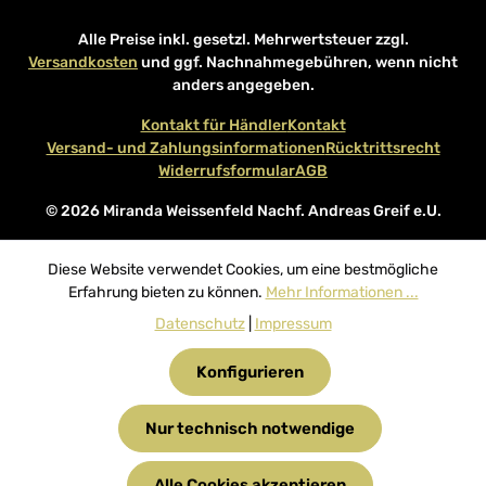
Alle Preise inkl. gesetzl. Mehrwertsteuer zzgl.
Versandkosten
und ggf. Nachnahmegebühren, wenn nicht
anders angegeben.
Kontakt für Händler
Kontakt
Versand- und Zahlungsinformationen
Rücktrittsrecht
Widerrufsformular
AGB
© 2026 Miranda Weissenfeld Nachf. Andreas Greif e.U.
Diese Website verwendet Cookies, um eine bestmögliche
Erfahrung bieten zu können.
Mehr Informationen ...
Datenschutz
|
Impressum
Konfigurieren
Nur technisch notwendige
Alle Cookies akzeptieren