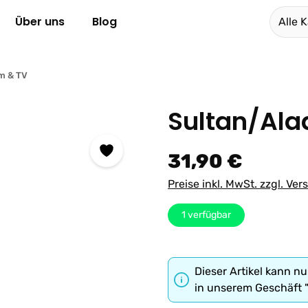
Über uns
Blog
Alle 
lm & TV
Sultan/Ala
Regulärer Preis:
31,90 €
Preise inkl. MwSt. zzgl. Ve
1
verfügbar
Dieser Artikel kann nu
in unserem Geschäft 