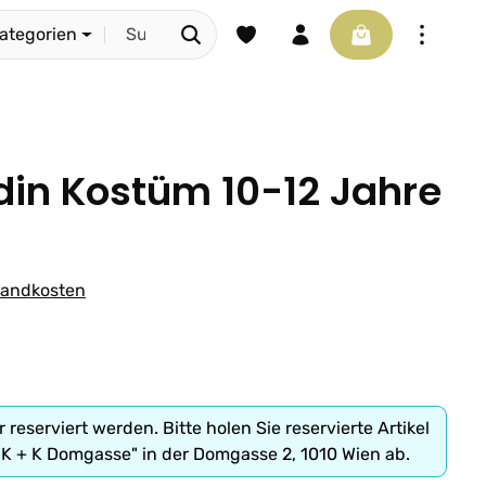
Du hast 0 Produkte auf dem Merkze
Warenkorb enthäl
Kategorien
din Kostüm 10-12 Jahre
rsandkosten
r reserviert werden. Bitte holen Sie reservierte Artikel
"K + K Domgasse" in der Domgasse 2, 1010 Wien ab.