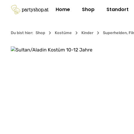
m Hauptinhalt springen
Zur Suche springen
Zur Hauptnavigation springen
Home
Shop
Standort
Du bist hier:
Shop
Kostüme
Kinder
Superhelden, Fi
Bildergalerie überspringen