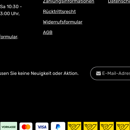
Zahlungsinformationen
Datensch
 Sa 10:30 -
Rücktrittsrecht
13:00 Uhr,
Widerrufsformular
AGB
formular
.
E-Mail-Adresse*
en Sie keine Neuigkeit oder Aktion.
Datenschutz
Diese Se
Die mit einem Stern
Datenschu
Ich habe die
Date
Pflichtfelder.
Kenntnis genomm
mit ihnen einverst