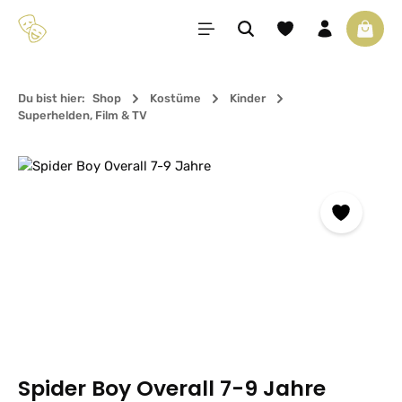
Zum Hauptinhalt springen
Du hast 0 Produkte 
Waren
Du bist hier:
Shop
Kostüme
Kinder
Superhelden, Film & TV
Bildergalerie überspringen
Spider Boy Overall 7-9 Jahre