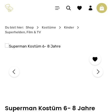
Zum Hauptinhalt springen
Du hast 0 Produkte 
Waren
Du bist hier:
Shop
Kostüme
Kinder
Superhelden, Film & TV
Bildergalerie überspringen
Superman Kostüm 6- 8 Jahre