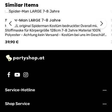
Produktgalerie überspringen
Similar Items
Spider-Man LARGE 7-8 Jahre
MARVEL original Spiderman Kostüm bedruckter Overall mit
Stoffmaske für Körpergröße 128cm 7-8 Jahre Material 100%
Polyester - Achtung kein Versand - Kostüm bei uns im Geschäft
M
in Wien erhältlich!
Regulärer Preis:
39,90 €
Service-Hotline
Shop Service