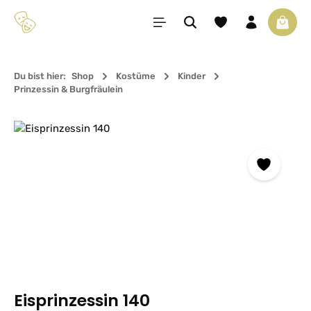
Zum Hauptinhalt springen
Du hast 0 Produkte 
Waren
Du bist hier:
Shop
Kostüme
Kinder
Prinzessin & Burgfräulein
Bildergalerie überspringen
Eisprinzessin 140