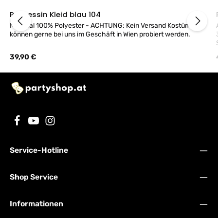
Prinzessin Kleid blau 104
Material 100% Polyester - ACHTUNG: Kein Versand Kostüme
können gerne bei uns im Geschäft in Wien probiert werden.
65
Regulärer Preis:
39,90 €
A
Service-Hotline
Shop Service
Informationen