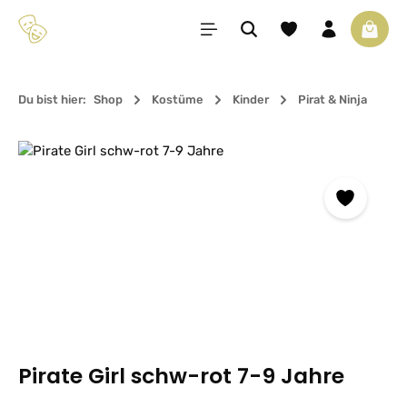
Zum Hauptinhalt springen
Du hast 0 Produkte 
Waren
Du bist hier:
Shop
Kostüme
Kinder
Pirat & Ninja
Bildergalerie überspringen
Pirate Girl schw-rot 7-9 Jahre