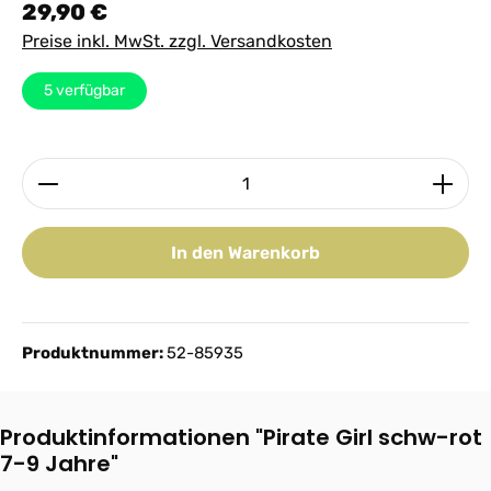
Regulärer Preis:
29,90 €
Preise inkl. MwSt. zzgl. Versandkosten
5
verfügbar
Produkt Anzahl: Gib den gewünschten Wert ein ode
In den Warenkorb
Produktnummer:
52-85935
Produktinformationen "Pirate Girl schw-rot
7-9 Jahre"