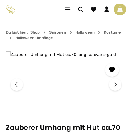
Zum Hauptinhalt springen
Du hast 0 Produkte 
Waren
Du bist hier:
Shop
Saisonen
Halloween
Kostüme
Halloween Umhänge
Bildergalerie überspringen
Zauberer Umhang mit Hut ca.70