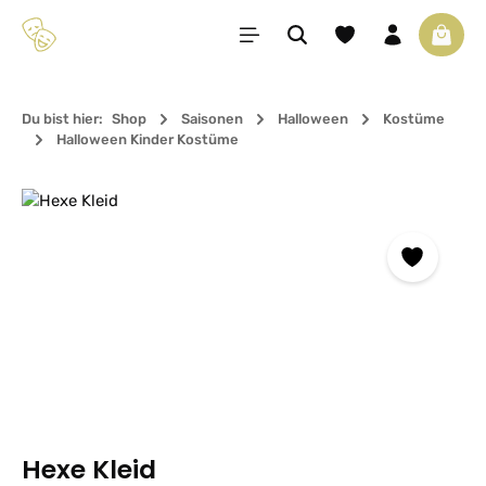
Zum Hauptinhalt springen
Du hast 0 Produkte 
Waren
Du bist hier:
Shop
Saisonen
Halloween
Kostüme
Halloween Kinder Kostüme
Bildergalerie überspringen
Hexe Kleid