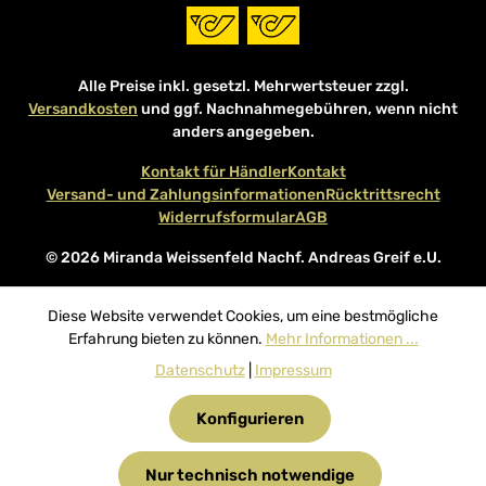
Alle Preise inkl. gesetzl. Mehrwertsteuer zzgl.
Versandkosten
und ggf. Nachnahmegebühren, wenn nicht
anders angegeben.
Kontakt für Händler
Kontakt
Versand- und Zahlungsinformationen
Rücktrittsrecht
Widerrufsformular
AGB
© 2026 Miranda Weissenfeld Nachf. Andreas Greif e.U.
Diese Website verwendet Cookies, um eine bestmögliche
Erfahrung bieten zu können.
Mehr Informationen ...
Datenschutz
|
Impressum
Konfigurieren
Nur technisch notwendige