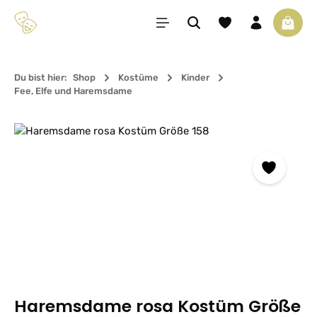
Zum Hauptinhalt springen
Du hast 0 Produkte 
Waren
Du bist hier:
Shop
Kostüme
Kinder
Fee, Elfe und Haremsdame
Bildergalerie überspringen
Haremsdame rosa Kostüm Größe