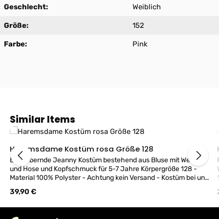
Geschlecht:
Weiblich
Größe:
152
Farbe:
Pink
Produktgalerie überspringen
Similar Items
Haremsdame Kostüm rosa Größe 128
Bezaubernde Jeanny Kostüm bestehend aus Bluse mit Weste
und Hose und Kopfschmuck für 5-7 Jahre Körpergröße 128 -
Material 100% Polyster - Achtung kein Versand - Kostüm bei uns
im Geschäft erhältlich!
Regulärer Preis:
39,90 €