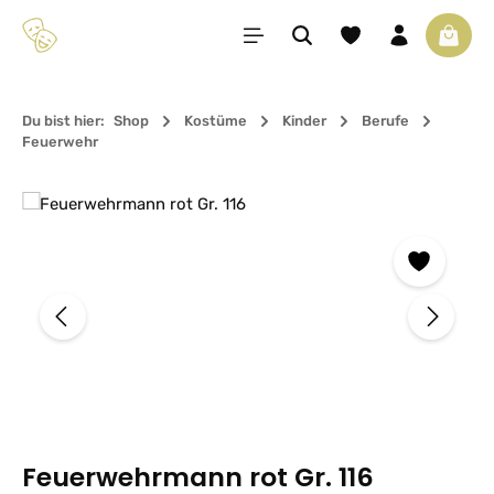
Zum Hauptinhalt springen
Du hast 0 Produkte 
Waren
Du bist hier:
Shop
Kostüme
Kinder
Berufe
Feuerwehr
Bildergalerie überspringen
Feuerwehrmann rot Gr. 116