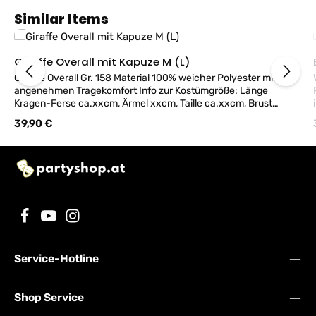
Produktgalerie überspringen
Similar Items
Giraffe Overall mit Kapuze M (L)
Giraffe Overall Gr. 158 Material 100% weicher Polyester mit
angenehmen Tragekomfort Info zur Kostümgröße: Länge
Pol
Kragen-Ferse ca.xxcm, Ärmel xxcm, Taille ca.xxcm, Brust
ca.xxcm
Regulärer Preis:
39,90 €
Service-Hotline
Shop Service