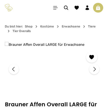
Zum Hauptinhalt springen
Du hast 0 Produkte 
Waren
Du bist hier:
Shop
Kostüme
Erwachsene
Tiere
Tier Overalls
Bildergalerie überspringen
Brauner Affen Overall LARGE für