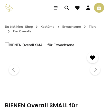
Zum Hauptinhalt springen
Du hast 0 Produkte 
Waren
Du bist hier:
Shop
Kostüme
Erwachsene
Tiere
Tier Overalls
Bildergalerie überspringen
BIENEN Overall SMALL für