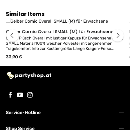
Produktgalerie überspringen
Similar Items
Gelber Comic Overall SMALL (M) für Erwachsene
Gelber Plüsch Overall mit lustiger Kapuze für Erwachsene Größe
SMALL Material 100% weicher Polyester mit angenehmen
Tragekomfort Info zur Kostümgröße: Länge Kragen-Ferse
ca.130cm, Ärmel ca.57cm, Taille ca.128cm , Brust ca.120cm
Regulärer Preis:
33,90 €
Service-Hotline
Shop Service