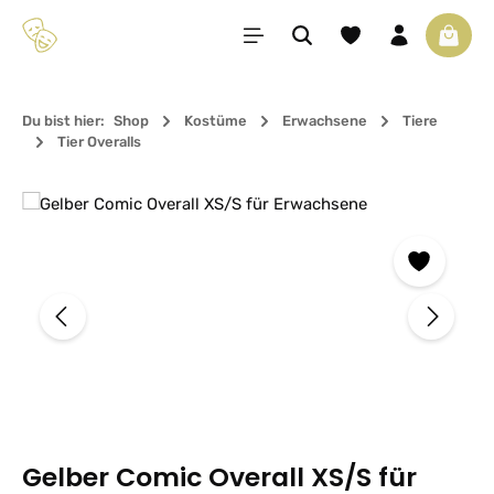
Zum Hauptinhalt springen
Du hast 0 Produkte 
Waren
Du bist hier:
Shop
Kostüme
Erwachsene
Tiere
Tier Overalls
Bildergalerie überspringen
Gelber Comic Overall XS/S für