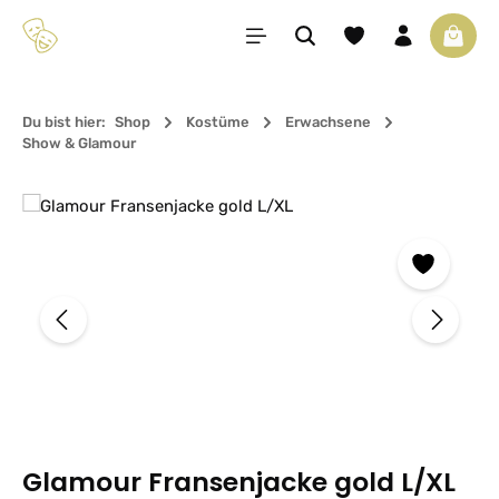
Zum Hauptinhalt springen
Du hast 0 Produkte 
Waren
Du bist hier:
Shop
Kostüme
Erwachsene
Show & Glamour
Bildergalerie überspringen
Glamour Fransenjacke gold L/XL