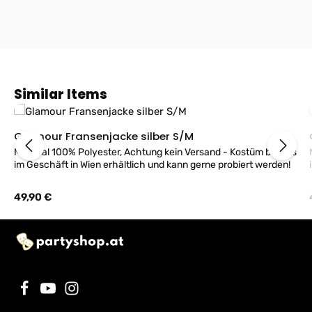
Produktgalerie überspringen
Similar Items
Glamour Fransenjacke silber S/M
Material 100% Polyester, Achtung kein Versand - Kostüm bei uns
im Geschäft in Wien erhältlich und kann gerne probiert werden!
Regulärer Preis:
49,90 €