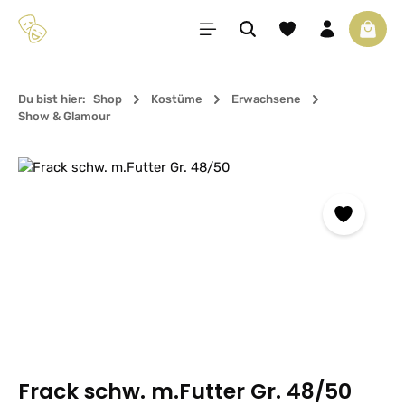
Zum Hauptinhalt springen
Du hast 0 Produkte 
Waren
Du bist hier:
Shop
Kostüme
Erwachsene
Show & Glamour
Bildergalerie überspringen
Frack schw. m.Futter Gr. 48/50