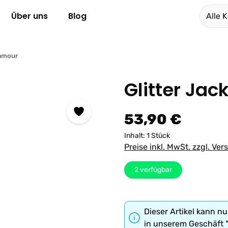
Über uns
Blog
Alle 
amour
Glitter Jac
Regulärer Preis:
53,90 €
Inhalt:
1 Stück
Preise inkl. MwSt. zzgl. Ve
2
verfügbar
Dieser Artikel kann nu
in unserem Geschäft 