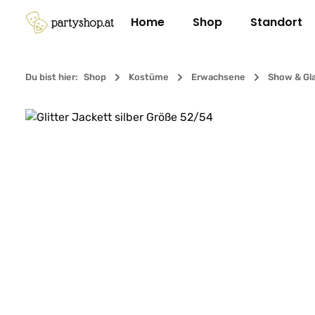
m Hauptinhalt springen
Zur Suche springen
Zur Hauptnavigation springen
Home
Shop
Standort
Du bist hier:
Shop
Kostüme
Erwachsene
Show & Gl
Bildergalerie überspringen