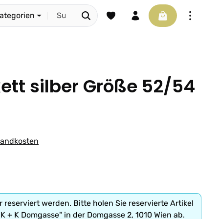
Du hast 0 Produkte auf dem Merkze
Warenkorb enthäl
Kategorien
kett silber Größe 52/54
rsandkosten
r reserviert werden. Bitte holen Sie reservierte Artikel
"K + K Domgasse" in der Domgasse 2, 1010 Wien ab.