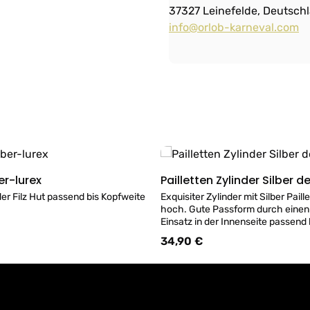
37327 Leinefelde, Deutsch
info@orlob-karneval.com
er-lurex
Pailletten Zylinder Silber d
Details
Details
er Filz Hut passend bis Kopfweite
Exquisiter Zylinder mit Silber Pail
hoch. Gute Passform durch einen
Einsatz in der Innenseite passend
60.
34,90 €
:
Regulärer Preis: