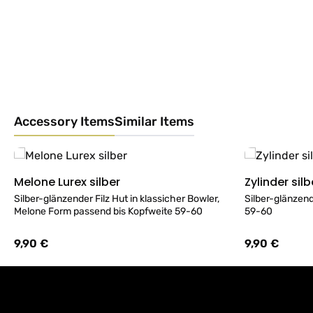
Accessory Items
Similar Items
Produktgalerie überspringen
Melone Lurex silber
Zylinder silb
Details
Silber-glänzender Filz Hut in klassicher Bowler,
Silber-glänzend
Melone Form passend bis Kopfweite 59-60
59-60
9,90 €
9,90 €
Regulärer Preis:
Regulärer Preis