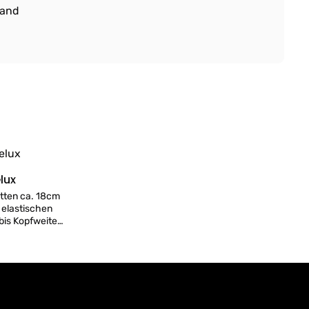
land
elux
letten ca. 18cm
 elastischen
 bis Kopfweite