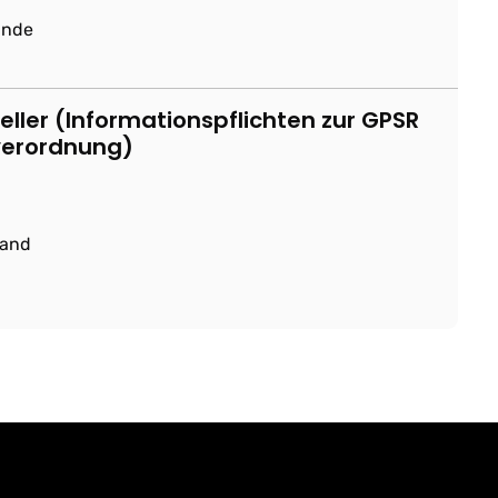
ande
ller (Informationspflichten zur GPSR
verordnung)
land