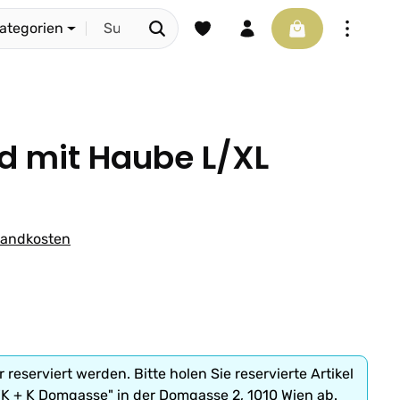
Du hast 0 Produkte auf dem Merkze
Warenkorb enthäl
Kategorien
 mit Haube L/XL
rsandkosten
r reserviert werden. Bitte holen Sie reservierte Artikel
"K + K Domgasse" in der Domgasse 2, 1010 Wien ab.