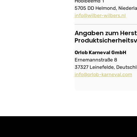
Hoolbeemd 1
5705 DD Helmond, Niederl
info@wilber-wilbers.nl
Angaben zum Herste
Produktsicherheits
Orlob Karneval GmbH
Ernemannstraße 8
37327 Leinefelde, Deutsch
info@orlob-karneval.com