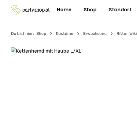
m Hauptinhalt springen
Zur Suche springen
Zur Hauptnavigation springen
Home
Shop
Standort
Du bist hier:
Shop
Kostüme
Erwachsene
Ritter, Wik
Bildergalerie überspringen