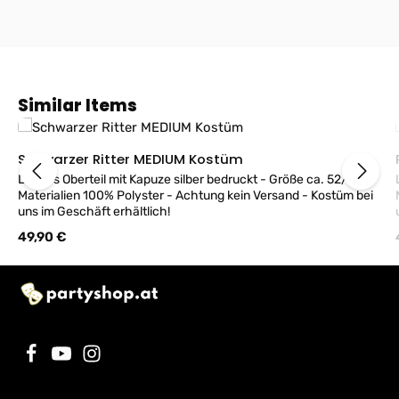
Produktgalerie überspringen
Similar Items
Schwarzer Ritter MEDIUM Kostüm
Langes Oberteil mit Kapuze silber bedruckt - Größe ca. 52/54
Materialien 100% Polyster - Achtung kein Versand - Kostüm bei
uns im Geschäft erhältlich!
Regulärer Preis:
49,90 €