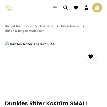
Zum Hauptinhalt springen
Du hast 0 Produkte 
Waren
Du bist hier:
Shop
Kostüme
Erwachsene
Ritter, Wikinger, Musketier
Bildergalerie überspringen
Dunkles Ritter Kostüm SMALL